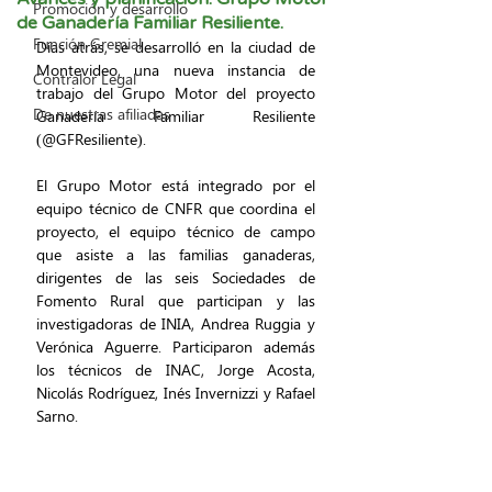
Promoción y desarrollo
de Ganadería Familiar Resiliente.
Función Gremial
Días atrás, se desarrolló en la ciudad de 
Montevideo, una nueva instancia de 
Contralor Legal
trabajo del Grupo Motor del proyecto 
De nuestras afiliadas
Ganadería Familiar Resiliente 
(@GFResiliente). 
El Grupo Motor está integrado por el 
equipo técnico de CNFR que coordina el 
proyecto, el equipo técnico de campo 
que asiste a las familias ganaderas, 
dirigentes de las seis Sociedades de 
Fomento Rural que participan y las 
investigadoras de INIA, Andrea Ruggia y 
Verónica Aguerre. Participaron además 
los técnicos de INAC, Jorge Acosta, 
Nicolás Rodríguez, Inés Invernizzi y Rafael 
Sarno.