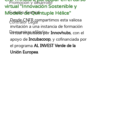
Promoción y desarrollo
virtual "Innovación Sostenible y
Función Gremial
Modelo de Quíntuple Hélice"
Desde CNFR compartimos esta valiosa 
Contralor Legal
invitación a una instancia de formación 
De nuestras afiliadas
virtual impulsada por 
Innovhubs
, con el 
apoyo de 
Incubacoop
, y cofinanciada por 
el programa 
AL INVEST Verde de la 
Unión Europea
.