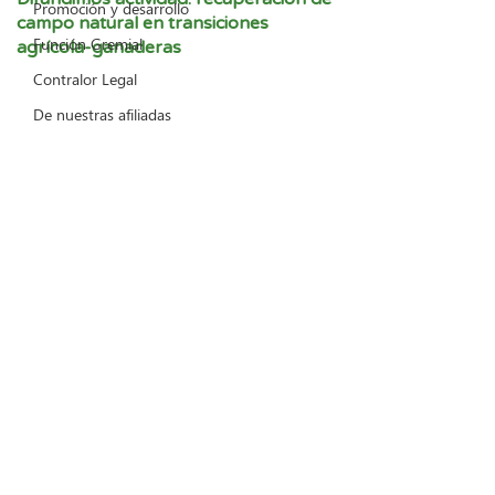
Promoción y desarrollo
campo natural en transiciones
Función Gremial
agrícola-ganaderas
Contralor Legal
De nuestras afiliadas