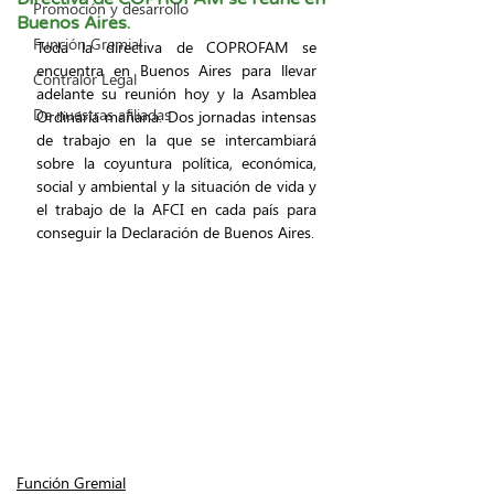
Promoción y desarrollo
Buenos Aires.
Función Gremial
Toda la directiva de COPROFAM se 
encuentra en Buenos Aires para llevar 
Contralor Legal
adelante su reunión hoy y la Asamblea 
De nuestras afiliadas
Ordinária mañana. Dos jornadas intensas 
de trabajo en la que se intercambiará 
sobre la coyuntura política, económica, 
social y ambiental y la situación de vida y 
el trabajo de la AFCI en cada país para 
conseguir la Declaración de Buenos Aires.
Función Gremial