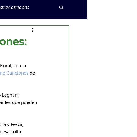
tras afiliadas
ones:
ural, con la 
mo Canelones
 de 
o Legnani, 
pantes que pueden 
ra y Pesca, 
desarrollo.