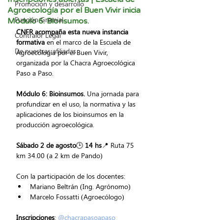
Promoción y desarrollo
Agroecología por el Buen Vivir inicia
Función Gremial
Módulo 6: Bionsumos.
CNFR acompaña esta nueva instancia 
Contralor Legal
formativa
 en el marco de la Escuela de 
De nuestras afiliadas
Agroecología por el Buen Vivir, 
organizada por la Chacra Agroecológica 
Paso a Paso.
Módulo 6: Bioinsumos. 
Una jornada para 
profundizar en el uso, la normativa y las 
aplicaciones de los bioinsumos en la 
producción agroecológica.
Sábado 2 de agosto
🕒 
14 hs
📍 Ruta 75 
km 34.00 (a 2 km de Pando)
Con la participación de los docentes:
Mariano Beltrán (Ing. Agrónomo)
Marcelo Fossatti (Agroecólogo)
Inscripciones
: 
@chacrapasoapaso