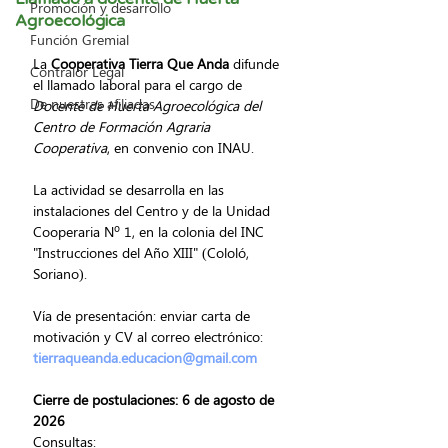
Promoción y desarrollo
Agroecológica
Función Gremial
La 
Cooperativa Tierra Que Anda
 difunde 
Contralor Legal
el llamado laboral para el cargo de 
De nuestras afiliadas
Docente de Huerta Agroecológica del 
Centro de Formación Agraria 
Cooperativa
, en convenio con INAU.
La actividad se desarrolla en las 
instalaciones del Centro y de la Unidad 
Cooperaria Nº 1, en la colonia del INC 
"Instrucciones del Año XIII" (Cololó, 
Soriano).
Vía de presentación: enviar carta de 
motivación y CV al correo electrónico: 
tierraqueanda.educacion@gmail.com
Cierre de postulaciones: 6 de agosto de 
2026
Consultas: 