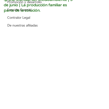
Promoción y desarrollo
de junio | La producción familiar es
Función Gremial
parte de la solución.
Contralor Legal
De nuestras afiliadas