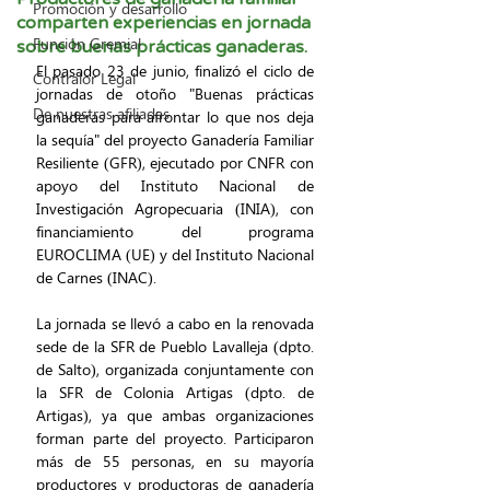
Promoción y desarrollo
comparten experiencias en jornada
Función Gremial
sobre buenas prácticas ganaderas.
El pasado 23 de junio, finalizó el ciclo de 
Contralor Legal
jornadas de otoño "Buenas prácticas 
De nuestras afiliadas
ganaderas para afrontar lo que nos deja 
la sequía" del proyecto Ganadería Familiar 
Resiliente (GFR), ejecutado por CNFR con 
apoyo del Instituto Nacional de 
Investigación Agropecuaria (INIA), con 
financiamiento del programa 
EUROCLIMA (UE) y del Instituto Nacional 
de Carnes (INAC).
La jornada se llevó a cabo en la renovada 
sede de la SFR de Pueblo Lavalleja (dpto. 
de Salto), organizada conjuntamente con 
la SFR de Colonia Artigas (dpto. de 
Artigas), ya que ambas organizaciones 
forman parte del proyecto. Participaron 
más de 55 personas, en su mayoría 
productores y productoras de ganadería 