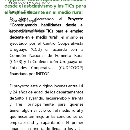
Promoción y desarrollo
desde el asociativismo y las TICs para
Función Gremial
el empleo decente en el medio rural.
Se viene ejecutando el 
Proyecto 
Contralor Legal
“Construyendo habilidades desde el 
De nuestras afiliadas
asociativismo y las TICs para el empleo 
decente en el medio rural”
, el mismo es 
ejecutado por el Centro Cooperativista 
Uruguayo (CCU) en acuerdo con la 
Comisión Nacional de Fomento Rural 
(CNFR) y la Confederación Uruguaya de 
Entidades Cooperativas (CUDECOOP) 
financiado por INEFOP.
El proyecto está dirigido jóvenes entre 14 
y 24 años de edad, de los departamentos 
de Salto, Paysandú, Tacuarembó y Treinta 
y Tres, principalmente para quienes 
tienen algún vínculo con el medio rural y 
que necesiten mejorar las condiciones de 
empleabilidad y capacitación. El primer 
lugar se ha priorizado llegar a los y las 