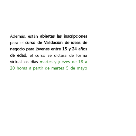
Además, están 
abiertas las inscripciones
para el 
curso de Validación de ideas de 
negocio para jóvenes entre 15 y 24 años 
de edad
, el curso se dictará de forma 
virtual los días
 martes y jueves de 18 a 
20 horas a partir de martes 5 de mayo 
de 2026 y hasta completar las 14 horas 
de curso
.  El objetivo del mismo es 
generar un espacio donde jóvenes rurales 
puedan transformar sus ideas iniciales en 
modelos de negocio con potencial de 
ejecución, así como compartir 
herramientas técnicas y prácticas para 
que puedan validen sus hipótesis 
comerciales y productivas en sus propias 
comunidades. 
Las inscripciones se 