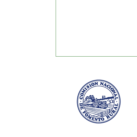
Términos de referencia:
Consultoría Campaña de
comunicación.
Dr. Salvador García Pintos 1138