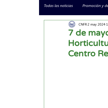
Todas las noticias
Promoción y de
CNFR
2 may 2024
1
7 de mayo
Horticult
Centro Re