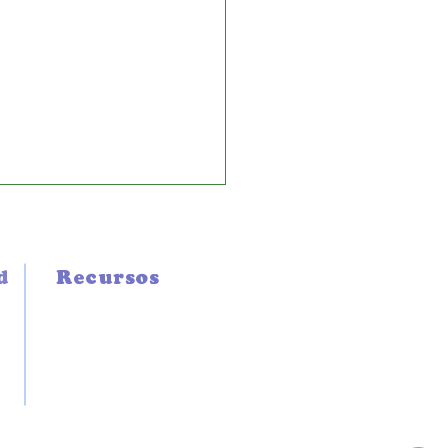
d
Recursos
TÉCNICOS
GREMIALES
LINK DE INTERÉS
UNICADO: por severo
oral que afectó al
rtamento de Salto y
nas otras zonas del país: