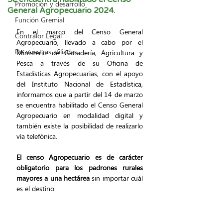
Promoción y desarrollo
General Agropecuario 2024.
Función Gremial
En el marco del Censo General 
Contralor Legal
Agropecuario, llevado a cabo por el 
De nuestras afiliadas
Ministerio de Ganadería, Agricultura y 
Pesca a través de su Oficina de 
Estadísticas Agropecuarias, con el apoyo 
del Instituto Nacional de Estadística, 
informamos que a partir del 14 de marzo 
se encuentra habilitado el Censo General 
Agropecuario en modalidad digital y 
también existe la posibilidad de realizarlo 
vía telefónica.
El censo Agropecuario es de carácter 
obligatorio para los padrones rurales 
mayores a una hectárea
 sin importar cuál 
es el destino.