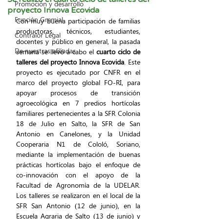
Promoción y desarrollo
proyecto Innova Ecovida
Función Gremial
Con muy buena participación de familias 
productoras, técnicos, estudiantes, 
Contralor Legal
docentes y público en general, la pasada 
De nuestras afiliadas
semana se llevó a cabo el
 cuarto ciclo de 
talleres del proyecto Innova Ecovida
. Este 
proyecto es ejecutado por CNFR en el 
marco del proyecto global FO-RI, para 
apoyar procesos de transición 
agroecológica en 7 predios hortícolas 
familiares pertenecientes a la SFR Colonia 
18 de Julio en Salto, la SFR de San 
Antonio en Canelones, y la Unidad 
Cooperaria N1 de Cololó, Soriano, 
mediante la implementación de buenas 
prácticas hortícolas bajo el enfoque de 
co-innovación con el apoyo de la 
Facultad de Agronomía de la UDELAR. 
Los talleres se realizaron en el local de la 
SFR San Antonio (12 de junio), en la 
Escuela Agraria de Salto (13 de junio) y 