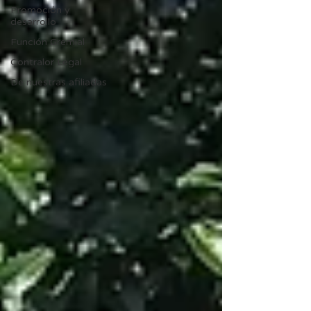
Promoción y
desarrollo
Función Gremial
Contralor Legal
De nuestras afiliadas