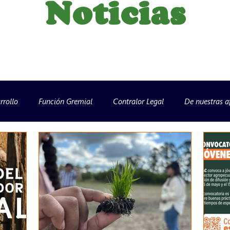
Noticias
rrollo
Función Gremial
Contralor Legal
De nuestras af