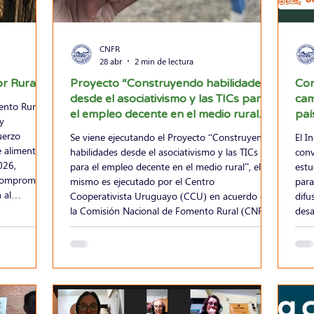
CNFR
28 abr
2 min de lectura
or Rural.
Proyecto “Construyendo habilidades
Con
desde el asociativismo y las TICs para
cam
ento Rural
el empleo decente en el medio rural.
paí
y
uerzo
Se viene ejecutando el Proyecto “Construyendo
El I
e alimentos
habilidades desde el asociativismo y las TICs
conv
026,
para el empleo decente en el medio rural”, el
estu
 compromiso
mismo es ejecutado por el Centro
para
 al
Cooperativista Uruguayo (CCU) en acuerdo con
difu
la Comisión Nacional de Fomento Rural (CNFR)
desa
y la Confederación Uruguaya de Entidades
y el
Cooperativas (CUDECOOP) financiado por
com
INEFOP. El proyecto está dirigido jóvenes entre
conc
14 y 24 años de edad, de los departamentos de
de m
Salto, Paysandú, Tacuarembó y Treinta y Tres,
de r