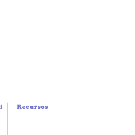
d
Recursos
TÉCNICOS
GREMIALES
LINK DE INTERÉS