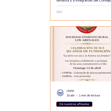
temática y a integrantes del Consejo
así como a los/as delegados/as de 
diferentes Institutos y Comisiones d
vinculadas al sector. La reunión con
participantes de los departamentos
Tacuarembó, Salto, Río Negro, Mald
Rocha
CNFR
10 abr
1 min de lectura
De nuestras afiliadas