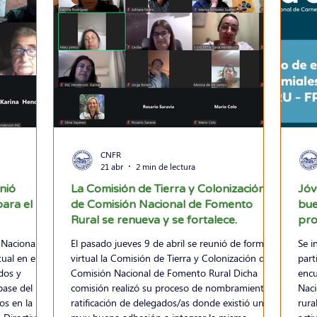
CNFR
21 abr
2 min de lectura
nió
La Comisión de Tierra y Colonización
Jóv
ara el
de Comisión Nacional de Fomento
bue
Rural se renueva y se fortalece.
pro
Nacional de
El pasado jueves 9 de abril se reunió de forma
Se i
ual en el
virtual la Comisión de Tierra y Colonización de
part
dos y
Comisión Nacional de Fomento Rural Dicha
encu
base del
comisión realizó su proceso de nombramiento y
Naci
os en la
ratificación de delegados/as donde existió una
rura