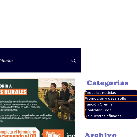
iliadas
Categorias
Todas las noticias
Promoción y desarrollo
Función Gremial
Contralor Legal
De nuestras afiliadas
Archivo