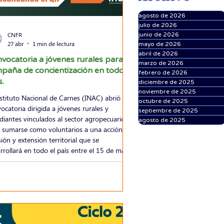
agosto de 2026
julio de 2026
CNFR
junio de 2026
27 abr
1 min de lectura
mayo de 2026
abril de 2026
vocatoria a jóvenes rurales para
marzo de 2026
paña de concientización en todo el
febrero de 2026
s.
diciembre de 2025
noviembre de 2025
nstituto Nacional de Carnes (INAC) abrió una
octubre de 2025
ocatoria dirigida a jóvenes rurales y
septiembre de 2025
diantes vinculados al sector agropecuario
agosto de 2025
 sumarse como voluntarios a una acción de
sión y extensión territorial que se
rrollará en todo el país entre el 15 de mayo
 15 de junio de 2026. La iniciativa tiene
o objetivo acompañar una campaña de
ientización sobre buenas prácticas en el uso
edicamentos veterinarios y la importancia
espetar los tiempos de e