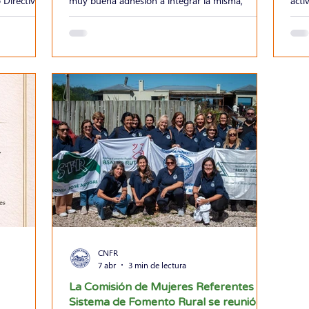
 Directivo,
muy buena adhesión a integrar la misma,
acti
CNFR en
sumando organizaciones de distintos
uso 
e trabajo
departamentos que no venían integrándola
en l
tó con
como la reafirmación de quienes ya venían
para
 de
siendo parte de la misma. Esta primera instancia
merc
onado,
del año contó con la participación de 21 pe
miér
CNFR
7 abr
3 min de lectura
La Comisión de Mujeres Referentes del
Sistema de Fomento Rural se reunió