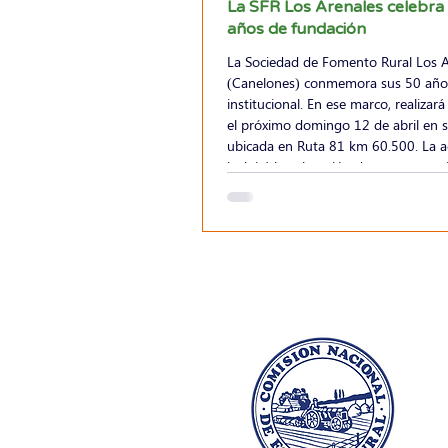
La SFR Los Arenales celebra
años de fundación
La Sociedad de Fomento Rural Los A
(Canelones) conmemora sus 50 año
institucional. En ese marco, realizar
el próximo domingo 12 de abril en su sede,
ubicada en Ruta 81 km 60.500. La a
incluirá la colocación de marcas pat
las 15:00 h y un acto protocolar a pa
16:00 h. Bajo el lema “La tierra nos 
historia nos fortalece” , la actividad
oportunidad para celebrar el camino
reconocer el aporte