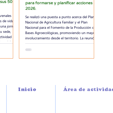
 sus 50
para formarse y planificar acciones del
2026.
renales
Se realizó una puesta a punto acerca del Plan
s de vida
Nacional de Agricultura Familiar y el Plan
á una jornada
Nacional para el Fomento de la Producción con
Bases Agroecológicas, promoviendo un mayor
ctividad
involucramiento desde el territorio. La reunión
rimoniales a
se llevó a cabo del 20 al 22 de marzo en la
rtir de las
región Este, en La Paloma departamento de
une y la
Rocha, con la finalidad de sumar en el proceso
 será una
de formación de dirigentes e intercambiar
 recorrido,
experiencias sobre los roles de las mujeres como
dirigentes, conocer el estado
Inicio
Área de activida
NOTICIAS
PROMOCIÓN Y
DESARROLLO
FUNCIÓN GREMIAL
NOSOTROS
CONTRALOR LEGAL
AUTORIDADES