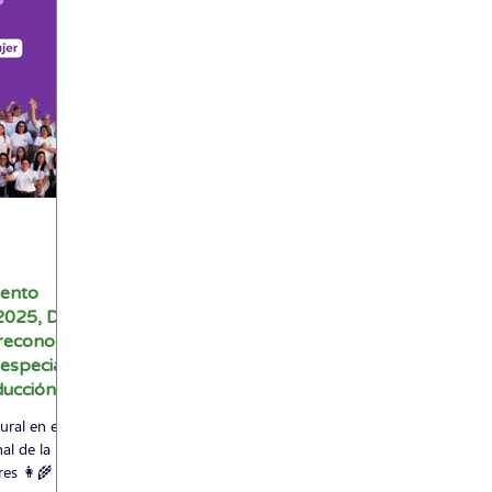
mento
2025, Día
 reconoce
 especial a
ducción
ral en este
al de la
s 👩‍🌾 y...