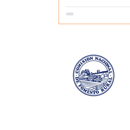
Dr. Salvador García Pintos 1138
Montevideo, Uruguay
cnfr@cnfr.org.uy
(+598) 98 329 099 │
(+598) 2204
0133