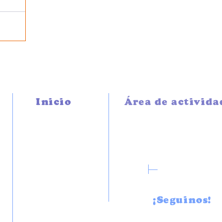
Inicio
Área de activida
NOTICIAS
PROMOCIÓN Y
DESARROLLO
FUNCIÓN GREMIAL
NOSOTROS
CONTRALOR LEGAL
AUTORIDADES
DE NUESTRAS AFILIADAS
ORGANIGRAMA
TESTIMONIOS
DÓNDE ESTAMOS
FORTALEZAS
HISTORIA
¡Seguinos!