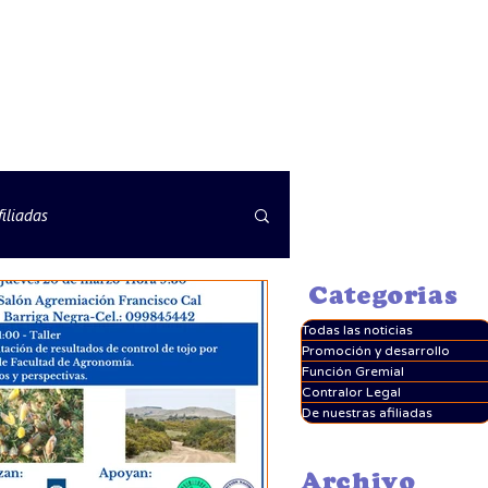
iliadas
Categorias
Todas las noticias
Promoción y desarrollo
Función Gremial
Contralor Legal
De nuestras afiliadas
Archivo