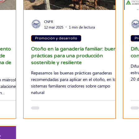
CNFR
12 mar 2025
1 min de lectura
Promoción y desarrollo
Pr
mento
Otoño en la ganadería familiar: buenas
Dif
 de
prácticas para una producción
con
ma de
sostenible y resiliente
Difu
estr
Repasamos las buenas prácticas ganaderas
20 d
recomendadas para aplicar en el otoño, en los
o miércoles
sistemas familiares criadores sobre campo
talaciones
natural
...