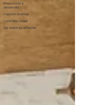
Promoción y
desarrollo
Función Gremial
Contralor Legal
De nuestras afiliadas