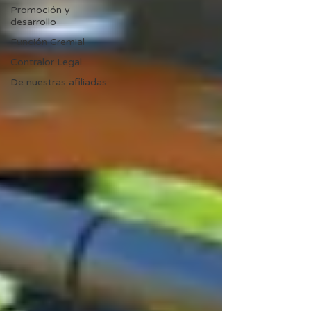
Promoción y
desarrollo
Función Gremial
Contralor Legal
De nuestras afiliadas