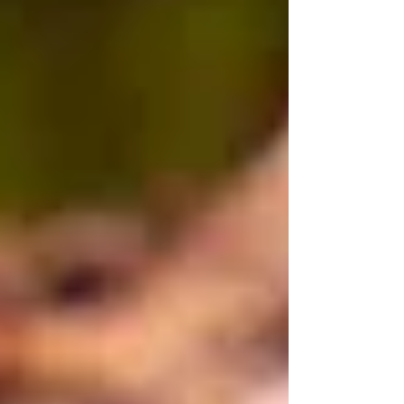
de inscripción:
https://forms.office.com/r/AQzWCUWYsP (El día
previo se enviará li