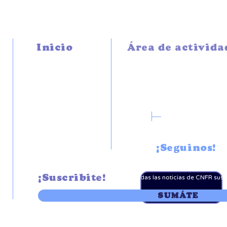
Inicio
Área de activida
NOTICIAS
PROMOCIÓN Y
DESARROLLO
FUNCIÓN GREMIAL
NOSOTROS
CONTRALOR LEGAL
AUTORIDADES
DE NUESTRAS AFILIADAS
ORGANIGRAMA
TESTIMONIOS
DÓNDE ESTAMOS
FORTALEZAS
HISTORIA
¡Seguinos!
¡Suscribite!
Recibe todas las noticias de CNFR
susc
SUMÁTE