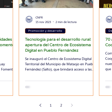
CNFR
15 nov 2023
2 min de lectura
Promoción y desarrollo
De
nidades y
Tecnología para el desarrollo rural:
70 
 Fomento
apertura del Centro de Ecosistema
Coo
Digital en Pueblo Fernández
Comp
Coop
Se inauguró el Centro de Ecosistema Digital
nues
uay
Territorial del Municipio de Mataojo en Pueblo
que 
de Fomento
Fernández (Salto), que brindará acceso a las...
1
2