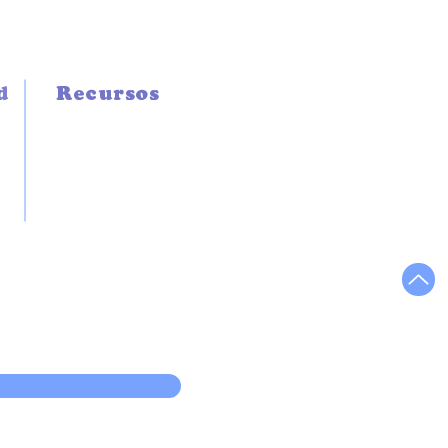
d
Recursos
TÉCNICOS
GREMIALES
LINK DE INTERÉS
ribiéndote a nuestra newsletter