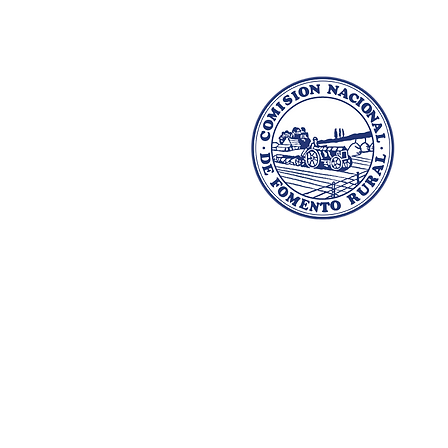
Dr. Salvador García Pintos 1138
Montevideo, Uruguay
cnfr@cnfr.org.uy
(+598) 98 329 099 │
(+598) 2204
0133
HORARIO:
Lunes a Viernes de 9 a 17:30 hs