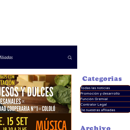
iliadas
Categorias
Todas las noticias
Promoción y desarrollo
Función Gremial
Contralor Legal
De nuestras afiliadas
Archivo