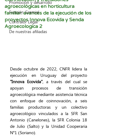
Promoción y desarrollo
agroecológicas en horticultura
Función Gremial
familiar: avances de la ejecución de los
proyectos Innova Ecovida y Senda
Contralor Legal
Agroecologica 2
De nuestras afiliadas
Desde octubre de 2022, CNFR lidera la 
ejecución en Uruguay del proyecto 
"Innova Ecovida"
, a través del cual se 
apoyan procesos de transición 
agroecológica mediante asistencia técnica 
con enfoque de coinnovación, a seis 
familias productoras y un colectivo 
agroecológico vinculados a la SFR San 
Antonio (Canelones), la SFR Colonia 18 
de Julio (Salto) y la Unidad Cooperaria 
N°1 (Soriano). 