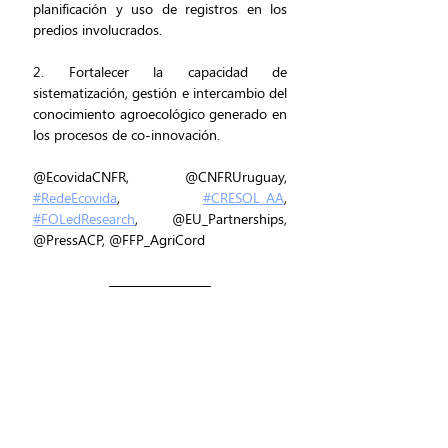
planificación y uso de registros en los 
predios involucrados.
2. Fortalecer la capacidad de 
sistematización, gestión e intercambio del 
conocimiento agroecológico generado en 
los procesos de co-innovación.
@EcovidaCNFR, @CNFRUruguay, 
#RedeEcovida
, 
#CRESOL_AA
, 
#FOLedResearch
, @EU_Partnerships, 
@PressACP, @FFP_AgriCord